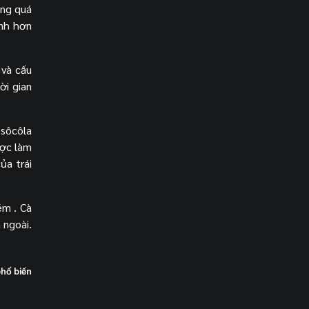
ong quá
anh hơn
 và cấu
ời gian
 sôcôla
ược làm
ủa trái
ém . Cà
 ngoài.
phổ biến