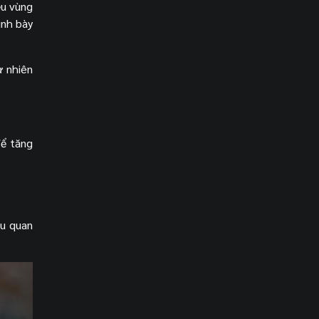
ều vùng
ình bày
ự nhiên
để tăng
ều quan