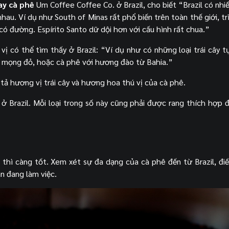
ay cà phê
Um Coffee Coffee Co. ở Brazil, cho biết “Brazil có nhi
hau. Ví dụ như South of Minas rất phổ biến trên toàn thế giới, tr
 có đường. Espírito Santo dữ dội hơn với cấu hình rất chua.”
ị có thể tìm thấy ở Brazil: “Ví dụ như có những loại trái cây t
ả mọng đỏ, hoặc cà phê với hương đào từ Bahia.”
tả hương vị trái cây và hương hoa thú vị của cà phê.
 ở Brazil. Mỗi loại trong số này cũng phải được rang thích hợp 
thì càng tốt. Xem xét sự đa dạng của cà phê đến từ Brazil, đi
ạn đang làm việc.