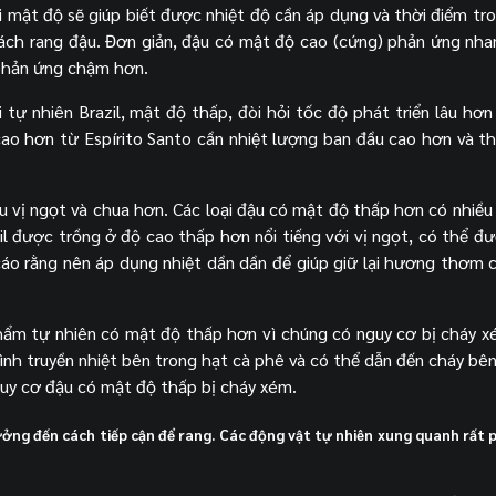
i mật độ sẽ giúp biết được nhiệt độ cần áp dụng và thời điểm tr
cách rang đậu. Đơn giản, đậu có mật độ cao (cứng) phản ứng nh
 phản ứng chậm hơn.
tự nhiên Brazil, mật độ thấp, đòi hỏi tốc độ phát triển lâu hơn
ao hơn từ Espírito Santo cần nhiệt lượng ban đầu cao hơn và th
 vị ngọt và chua hơn. Các loại đậu có mật độ thấp hơn có nhiều
l được trồng ở độ cao thấp hơn nổi tiếng với vị ngọt, có thể đ
 cáo rằng nên áp dụng nhiệt dần dần để giúp giữ lại hương thơm c
hẩm tự nhiên có mật độ thấp hơn vì chúng có nguy cơ bị cháy x
rình truyền nhiệt bên trong hạt cà phê và có thể dẫn đến cháy bên
guy cơ đậu có mật độ thấp bị cháy xém.
ởng đến cách tiếp cận để rang. Các động vật tự nhiên xung quanh rất 