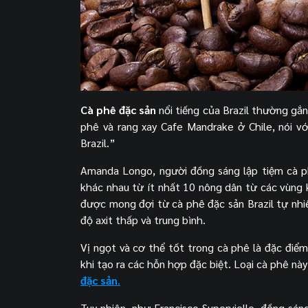
Cà phê đặc sản
nổi tiếng của Brazil thường gắn 
phê và rang xay Cafe Mandrake ở Chile, nói v
Brazil.”
Amanda Longo, người đồng sáng lập tiệm cà ph
khác nhau từ ít nhất 10 nông dân từ các vùng 
được mong đợi từ cà phê đặc sản Brazil tự nhiê
độ axit thấp và trung bình.
Vị ngọt và cơ thể tốt trong cà phê là đặc điể
khi tạo ra các hỗn hợp đặc biệt. Loại cà phê n
đặc sản
.
Tuy nhiên, như Francisco Supervielle, đồng sán