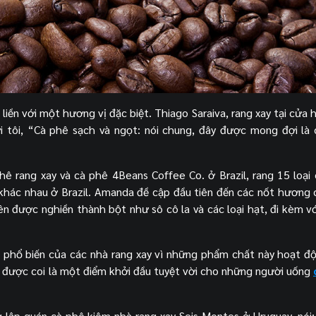
liền với một hương vị đặc biệt. Thiago Saraiva, rang xay tại cửa 
ới tôi, “Cà phê sạch và ngọt: nói chung, đây được mong đợi là
ê rang xay và cà phê 4Beans Coffee Co. ở Brazil, rang 15 loại
khác nhau ở Brazil. Amanda đề cập đầu tiên đến các nốt hương 
n được nghiền thành bột như sô cô la và các loại hạt, đi kèm v
m phổ biến của các nhà rang xay vì những phẩm chất này hoạt đ
ày được coi là một điểm khởi đầu tuyệt vời cho những người uống
g lập quán cà phê kiêm nhà rang xay Seis Montes ở Uruguay, nói