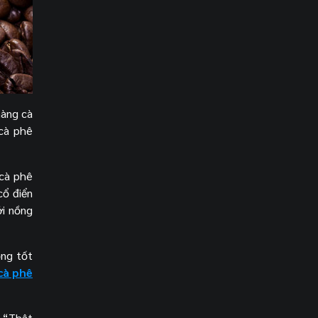
hàng cà
 cà phê
 cà phê
cổ điển
ới nồng
ộng tốt
cà phê
: “Thật