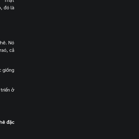
, đó là
phê. Nó
raó, cả
c giống
triển ở
hê đặc