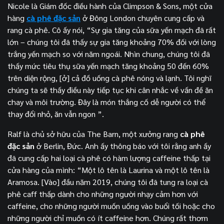
Nicole là Giám đốc điều hành của Climpson & Sons, một cửa
hàng
cà phê đặc sản
ở Đông London chuyên cung cấp và
rang cà phê. Cô ấy nói, “Sự gia tăng của sữa yến mạch đã rất
lớn – chúng tôi đã thấy sự gia tăng khoảng 70% đối với lòng
trắng yến mạch so với năm ngoái. Nhìn chung, chúng tôi đã
thấy mức tiêu thụ sữa yến mạch tăng khoảng 50 đến 60%
trên diện rộng, [ở] cả đồ uống cà phê nóng và lạnh. Tôi nghĩ
chúng ta sẽ thấy điều này tiếp tục khi cân nhắc về vấn đề ăn
chay và môi trường. Đây là món thắng cố dễ người có thể
thay đổi nhỏ, ăn vẫn ngon ”.
Ralf là chủ sở hữu của The Barn, một xưởng rang
cà phê
đặc sản
ở Berlin, Đức. Anh ấy thông báo với tôi rằng anh ấy
đã cung cấp hai loại cà phê có hàm lượng caffeine thấp tại
cửa hàng của mình: “Một lô tên là Laurina và một lô tên là
Aramosa. [Vào] đầu năm 2019, chúng tôi đã tung ra loại cà
phê caff thấp dành cho những người nhạy cảm hơn với
caffeine, cho những người muốn uống vào buổi tối hoặc cho
những người chỉ muốn có ít caffeine hơn. Chúng rất thơm