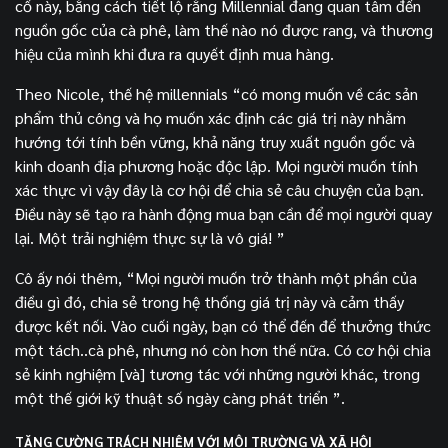
cố này, bằng cách tiết lộ rằng Millennial đang quan tâm đến
nguồn gốc của cà phê, làm thế nào nó được rang, và thương
hiệu của mình khi đưa ra quyết định mua hàng.
Theo Nicole, thế hệ millennials “có mong muốn về các sản
phẩm thủ công và họ muốn xác định các giá trị này nhằm
hướng tới tính bền vững, khả năng truy xuất nguồn gốc và
kinh doanh địa phương hoặc độc lập. Mọi người muốn tính
xác thực vì vậy đây là cơ hội để chia sẻ câu chuyện của bạn.
Điều này sẽ tạo ra hành động mua bạn cần để mọi người quay
lại. Một trải nghiệm thực sự là vô giá! ”
Cô ấy nói thêm, “Mọi người muốn trở thành một phần của
điều gì đó, chia sẻ trong hệ thống giá trị này và cảm thấy
được kết nối. Vào cuối ngày, bạn có thể đến để thưởng thức
một tách..cà phê, nhưng nó còn hơn thế nữa. Có cơ hội chia
sẻ kinh nghiệm [và] tương tác với những người khác, trong
một thế giới kỹ thuật số ngày càng phát triển ”.
TĂNG CƯỜNG TRÁCH NHIỆM VỚI MÔI TRƯỜNG VÀ XÃ HỘI