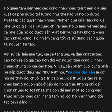
Họ quan tâm đến việc các công nhân nông trại tham gia sản
xuất cà phê được trả lương như thế nào và họ có được
thiết lập các quyền hay không. Nghiên cứu của Hiệp hội Cà
phê Quốc gia Hoa Kỳ cũng chỉ ra rằng họ lo lắng về việc liệu
cà phê của họ có được sản xuất bền vững hay không – nói
cách khác, càng ít ô nhiễm càng tốt và sử dụng các nguồn
tài nguyên tái tạo.
Với sự cải tiến liên tục, giá sẽ tăng lên, và đậu chất lượng
cao hơn sẽ có giá cao hơn đối với người tiêu dùng vì nhìn
chung chúng có giá cao hơn. Vì vậy, sản phẩm cuối cùng phải
bù đắp được điều này. Như Ralf nói, “
cà phê đặc sản
là cơ
hội để thay đổi chuỗi giá trị cà phê… để thực sự tạo ra sự
khác biệt ở nguồn gốc ở cấp độ nông trại. Không chỉ để…
chọn những lô tốt nhất, mà còn để làm một số công việc
thực sự với nông dân; nâng tầm họ, coi họ như những đối
tác bình đẳng ”.
Đối với các cửa hàng cà phê đang tìm cách tận dụng điều