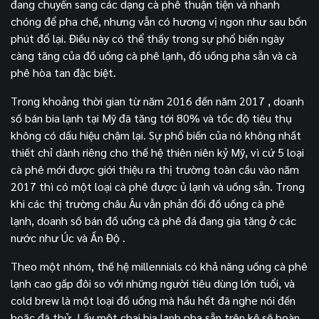
đang chuyển sang các dạng cà phê thuận tiện và nhanh
chóng để pha chế, nhưng vẫn có hương vị ngon như sau bốn
phút đổ lại. Điều này có thể thấy trong sự phổ biến ngày
càng tăng của đồ uống cà phê lạnh, đồ uống pha sẵn và cà
phê hòa tan đặc biệt.
Trong khoảng thời gian từ năm 2016 đến năm 2017 , doanh
số bán bia lạnh tại Mỹ đã tăng tới 80% và tốc độ tiêu thụ
không có dấu hiệu chậm lại. Sự phổ biến của nó không nhất
thiết chỉ dành riêng cho thế hệ thiên niên kỷ Mỹ, vì cứ 5 loại
cà phê mới được giới thiệu ra thị trường toàn cầu vào năm
2017 thì có một loại cà phê được ủ lạnh và uống sẵn. Trong
khi các thị trường châu Âu vẫn phản đối đồ uống cà phê
lạnh, doanh số bán đồ uống cà phê đá đang gia tăng ở các
nước như Úc và Ấn Độ .
Theo một nhóm, thế hệ millennials có khả năng uống cà phê
lạnh cao gấp đôi so với những người tiêu dùng lớn tuổi, và
cold brew là một loại đồ uống mà hầu hết đã nghe nói đến
hoặc đã thử. Lấy một chai bia lạnh pha sẵn trên kệ sẽ hoàn