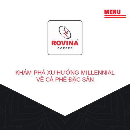
MENU
KHÁM PHÁ XU HƯỚNG MILLENNIAL
VỀ CÀ PHÊ ĐẶC SẢN