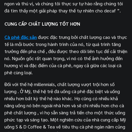
ngon và thú vị, và chúng tôi thực sự tự hào rằng chúng tôi
đã tìm thấy một giải pháp thay thế tự nhiên cho decaf ”.
CUNG CẤP CHẤT LƯỢNG TỐT HƠN
Cà phê đặc sản
được đặc trưng bởi chất lượng cao và thực
tế là mỗi bước trong hành trình của nó, từ quá trình tăng
trưởng đến pha chế , đều được theo dõi liên tục để cải thiện
nó. Nguồn gốc rất quan trọng, vì nó có thể ảnh hưởng đến
hương vị và đặc điểm của cà phê, ngay cả giữa các loại cà
phê cùng loại.
Đối với thế hệ millennials, chất lượng vượt trội hơn số
lượng . Ở Mỹ, thế hệ trẻ đã uống cà phê đặc biệt và uống
nhiều hơn bất kỳ thế hệ nào khác. Họ cũng có nhiều khả
năng uống nó bên ngoài nhà hơn và sẽ chi nhiều hơn cho cà
phê chất lượng , vì họ sẵn sàng trả tiền cho một thức uống
phức tạp và sáng tạo. Một nghiên cứu của nhà cung cấp Mỹ
uống S & D Coffee & Tea về tiêu thụ cà phê ngàn năm củng