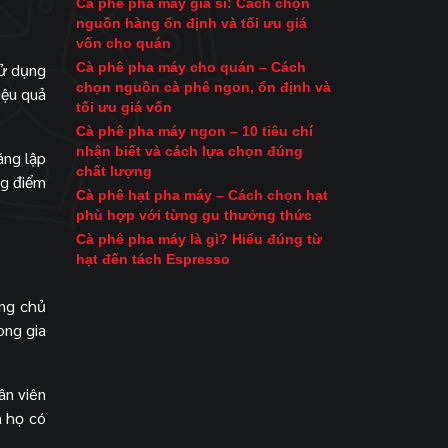
Cà phê pha máy giá sỉ: Cách chọn
nguồn hàng ổn định và tối ưu giá
vốn cho quán
sử dụng
Cà phê pha máy cho quán – Cách
chọn nguồn cà phê ngon, ổn định và
iệu quả
tối ưu giá vốn
Cà phê pha máy ngon – 10 tiêu chí
nhận biết và cách lựa chọn đúng
áng lập
chất lượng
ng điểm
Cà phê hạt pha máy – Cách chọn hạt
phù hợp với từng gu thưởng thức
Cà phê pha máy là gì? Hiểu đúng từ
hạt đến tách Espresso
àng chủ
ong gia
ân viên
à họ có