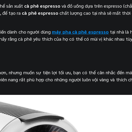
thể sản xuất
cà phê espresso
và đồ uống dựa trên espresso (ch
, để tạo ra
cà phê espresso
chất lượng cao tại nhà sẽ mất thời 
Tiến dành cho người dùng
máy pha
cà phê espresso
tại nhà là 
thấy rằng cà phê yêu thích của họ có thể có mùi vị khác nhau tù
hơn, nhưng muốn sự tiện lợi tối ưu, bạn có thể cân nhắc đến m
 viên nang rất phù hợp cho những người luôn vội vàng và thích c