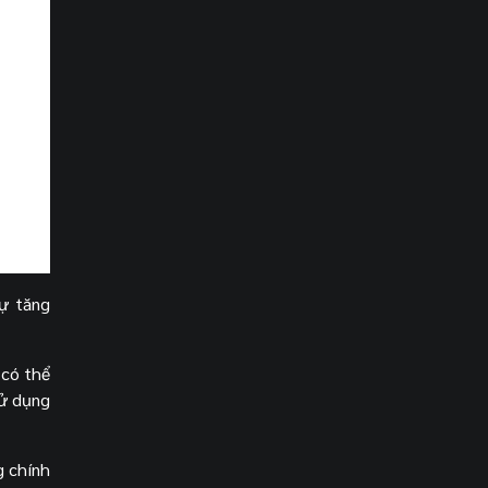
sự tăng
 có thể
sử dụng
g chính