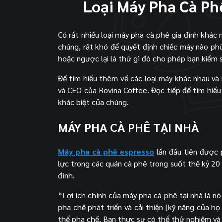
Loại Máy Pha Cà Ph
Có rất nhiều loại máy pha cà phê gia đình khác
chúng, rất khó để quyết định chiếc máy nào ph
hoặc ngược lại là thứ gì đó cho phép bạn kiểm s
Để tìm hiểu thêm về các loại máy khác nhau và 
và CEO của Rovina Coffee. Đọc tiếp để tìm hiể
khác biệt của chúng.
MÁY PHA CÀ PHÊ TẠI NHÀ
Máy pha cà phê espresso
lần đầu tiên được 
lực trong các quán cà phê trong suốt thế kỷ 20
đình.
“Lợi ích chính của máy pha cà phê tại nhà là n
pha chế phát triển và cải thiện [kỹ năng của h
thể pha chế. Bạn thực sự có thể thử nghiệm và 