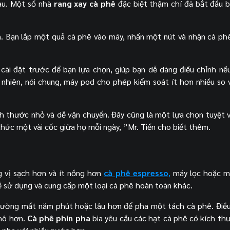
au. Một số nhà
rang xay cà phê
đặc biệt thậm chí đã bắt đầu 
. Bạn lắp một quả cà phê vào máy, nhấn một nút và nhận cà p
cài đặt trước để bạn lựa chọn, giúp bạn dễ dàng điều chỉnh n
 nhiên, nói chung, máy pod cho phép kiểm soát ít hơn nhiều so 
ch thước nhỏ và dễ vận chuyển. Đây cũng là một lựa chọn tuyệt 
hức một vài cốc giữa họ mỗi ngày, ”Mr. Tiến cho biết thêm.
 vị sạch hơn và ít nồng hơn
cà phê espresso
,
máy lọc hoặc m
ễ sử dụng và cung cấp một loại cà phê hoàn toàn khác.
ường mất năm phút hoặc lâu hơn để pha một tách cà phê. Điều
thô hơn.
Cà phê phin pha
bia yêu cầu các hạt cà phê có kích th