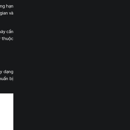
ẳng hạn
gian và
hãy cẩn
y thuộc
áy dạng
huẩn bị