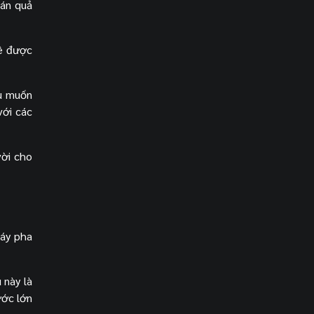
bán quả
hê được
ếu muốn
với các
vời cho
áy pha
 này là
ước lớn