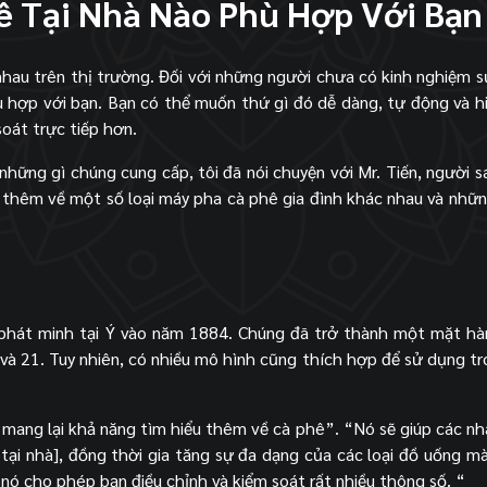
ê Tại Nhà Nào Phù Hợp Với Bạn
 nhau trên thị trường. Đối với những người chưa có kinh nghiệm 
ù hợp với bạn. Bạn có thể muốn thứ gì đó dễ dàng, tự động và h
oát trực tiếp hơn.
những gì chúng cung cấp, tôi đã nói chuyện với Mr. Tiến, người s
u thêm về một số loại máy pha cà phê gia đình khác nhau và nhữ
phát minh tại Ý vào năm 1884. Chúng đã trở thành một mặt h
 và 21. Tuy nhiên, có nhiều mô hình cũng thích hợp để sử dụng tr
ó mang lại khả năng tìm hiểu thêm về cà phê”. “Nó sẽ giúp các nh
ọ tại nhà], đồng thời gia tăng sự đa dạng của các loại đồ uống m
nó cho phép bạn điều chỉnh và kiểm soát rất nhiều thông số. “