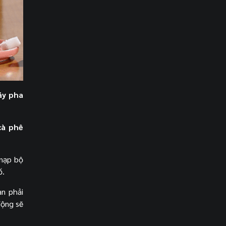
y pha
cà phê
 nạp bộ
ố.
ạn phải
động sẽ