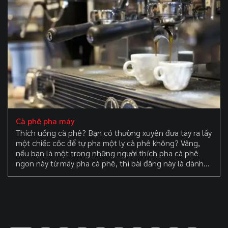
quán cà phê, cải tiến một quán cà phê hiện có hay phát
triển và hoàn thiện một sản phẩm hoặc dịch vụ.
Cà phê pha máy
Thích uống cà phê? Bạn có thường xuyên đưa tay ra lấy
một chiếc cốc để tự pha một ly cà phê không? Vâng,
nếu bạn là một trong những người thích pha cà phê
ngon này từ máy pha cà phê, thì bài đăng này là dành
cho bạn. Cà phê từ máy pha cà phê có thể là một sự
thay thế tiện lợi cho những cách pha truyền thống,
nhưng không phải mọi thứ về loại cà phê này đều tốt. Vì
vậy, trước khi bạn tiếp cận với tách cà phê máy tiếp theo
của mình, một số ưu và nhược điểm của nó có thể đáng
xem xét.