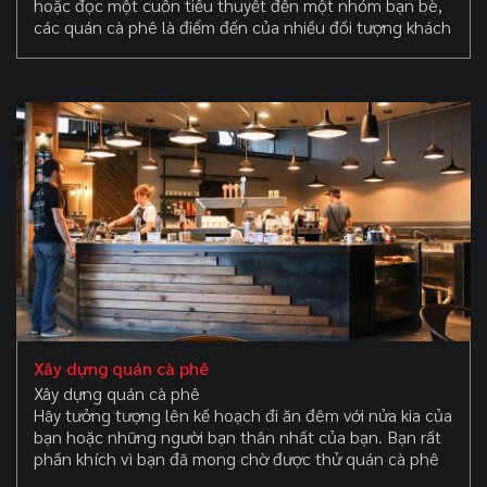
hoặc đọc một cuốn tiểu thuyết đến một nhóm bạn bè,
các quán cà phê là điểm đến của nhiều đối tượng khách
hàng. Nội thất quán cà phê của bạn có khả năng thu
hút khách, tăng sự thoải mái và thôi thúc họ trở thành
khách quen trung thành.
Xây dựng quán cà phê
Xây dựng quán cà phê
Hãy tưởng tượng lên kế hoạch đi ăn đêm với nửa kia của
bạn hoặc những người bạn thân nhất của bạn. Bạn rất
phấn khích vì bạn đã mong chờ được thử quán cà phê
mới này. Kỳ vọng của bạn rất cao và bạn đang dự đoán