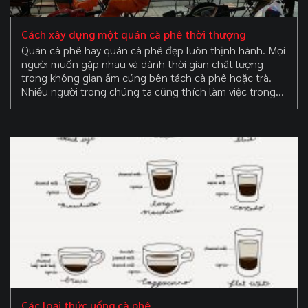
Cách xây dựng một quán cà phê thời thượng
Quán cà phê hay quán cà phê đẹp luôn thịnh hành. Mọi
người muốn gặp nhau và dành thời gian chất lượng
trong không gian ấm cúng bên tách cà phê hoặc trà.
Nhiều người trong chúng ta cũng thích làm việc trong
quán cà phê. Trong những năm gần đây, quán cà phê ít
nhiều đã trở thành phần mở rộng của phòng khách và
không gian văn phòng của chúng ta. Đó là lý do tại sao
chúng tôi cũng chú ý nhiều hơn đến bầu không khí và
sự ấm cúng của họ.
Các loại thức uống cà phê