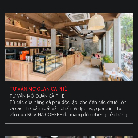
những khoảng thời gian tốt đẹp ở phía trước. Nhưng khi
bạn thực sự đi, và phần lớn, thiết kế nội thất quán cà
phê tốt nhất là tầm thường.
TƯ VẤN MỞ QUÁN CÀ PHÊ
TƯ VẤN MỞ QUÁN CÀ PHÊ
Từ các cửa hàng cà phê độc lập, cho đến các chuỗi lớn
và các nhà sản xuất sản phẩm & dịch vụ, quá trình tư
vấn của ROVINA COFFEE đã mang đến những cửa hàng
và doanh nghiệp cà phê thành công trên toàn quốc.
Chương trình tư vấn về cà phê của chúng tôi được thiết
kế để giúp bạn không phải đau đầu và bối rối khi mở một